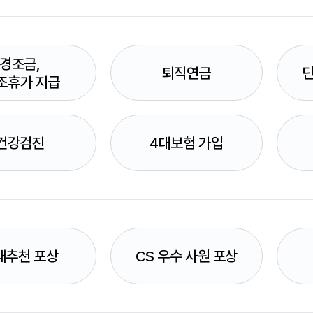
경조금,
퇴직연금
조휴가 지급
건강검진
4대보험 가입
내추천 포상
CS 우수 사원 포상