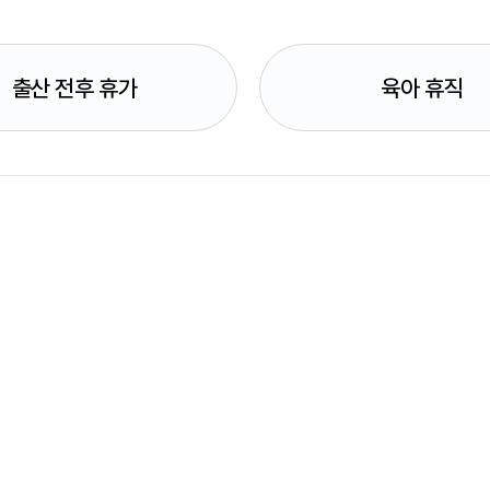
출산 전후 휴가
육아 휴직